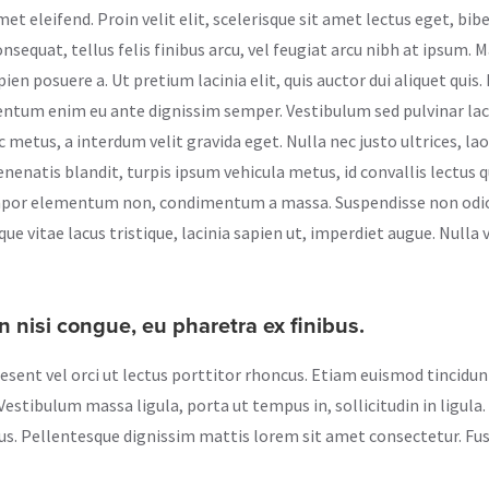
amet eleifend. Proin velit elit, scelerisque sit amet lectus eget, bi
sequat, tellus felis finibus arcu, vel feugiat arcu nibh at ipsum.
ien posuere a. Ut pretium lacinia elit, quis auctor dui aliquet qui
entum enim eu ante dignissim semper. Vestibulum sed pulvinar lacu
tus, a interdum velit gravida eget. Nulla nec justo ultrices, laor
nenatis blandit, turpis ipsum vehicula metus, id convallis lectus
empor elementum non, condimentum a massa. Suspendisse non odi
e vitae lacus tristique, lacinia sapien ut, imperdiet augue. Nulla v
n nisi congue, eu pharetra ex finibus.
aesent vel orci ut lectus porttitor rhoncus. Etiam euismod tincidu
estibulum massa ligula, porta ut tempus in, sollicitudin in ligula. N
us. Pellentesque dignissim mattis lorem sit amet consectetur. Fus