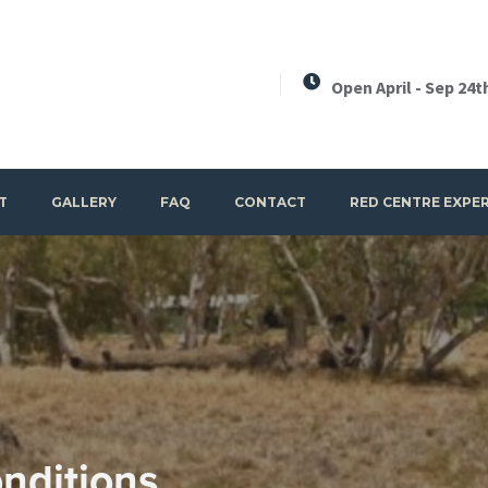
Open April - Sep 24t
T
GALLERY
FAQ
CONTACT
RED CENTRE EXPE
nditions