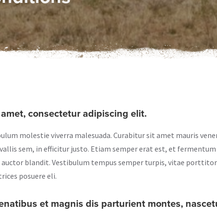
amet, consectetur adipiscing elit.
ibulum molestie viverra malesuada. Curabitur sit amet mauris venen
nvallis sem, in efficitur justo. Etiam semper erat est, et ferment
e auctor blandit. Vestibulum tempus semper turpis, vitae porttitor
rices posuere eli.
enatibus et magnis dis parturient montes, nascetu