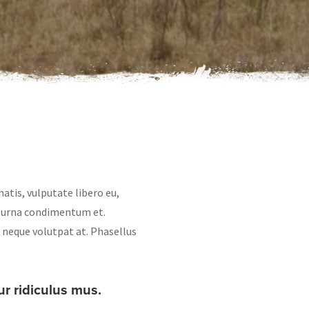
atis, vulputate libero eu,
um urna condimentum et.
 neque volutpat at. Phasellus
r ridiculus mus.