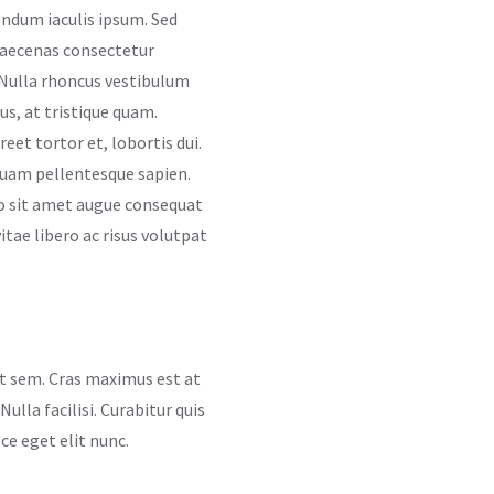
bendum iaculis ipsum. Sed
 Maecenas consectetur
s. Nulla rhoncus vestibulum
s, at tristique quam.
eet tortor et, lobortis dui.
 quam pellentesque sapien.
o sit amet augue consequat
itae libero ac risus volutpat
nt sem. Cras maximus est at
ulla facilisi. Curabitur quis
ce eget elit nunc.