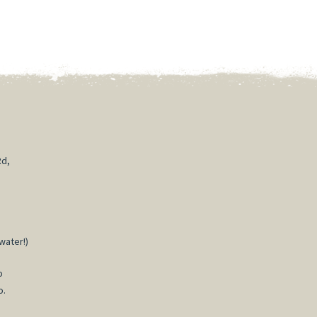
Rd,
water!)
o
o.